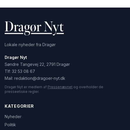
Lokale nyheder fra Dragør
Dragør Nyt
Søndre Tangevej 22, 2791 Dragør
Tlf:
32 53 08 67
Mail:
redaktion@dragoer-nyt.dk
Dragør Nyt er medlem af
Pressenævnet
og overholder de
presseetiske regler.
KATEGORIER
Nyheder
Politik