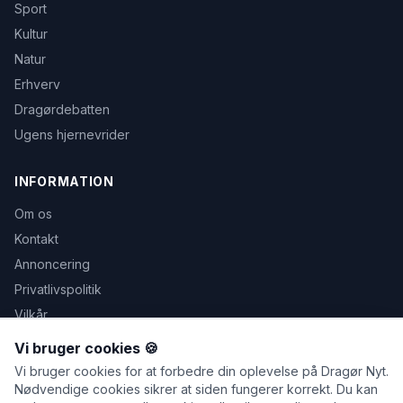
Sport
Kultur
Natur
Erhverv
Dragørdebatten
Ugens hjernevrider
INFORMATION
Om os
Kontakt
Annoncering
Privatlivspolitik
Vilkår
Avis udeblevet
Vi bruger cookies 🍪
Vi bruger cookies for at forbedre din oplevelse på Dragør Nyt.
Nødvendige cookies sikrer at siden fungerer korrekt. Du kan