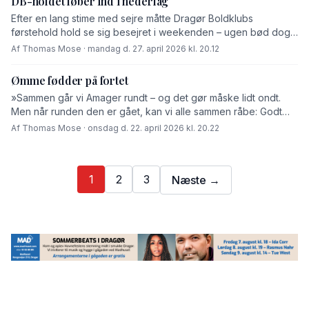
DB-holdet løber ind i nederlag
Efter en lang stime med sejre måtte Drag­ør Boldklubs
førstehold hold se sig besejret i weekenden – ugen bød dog
også på en sejr.
Af Thomas Mose · mandag d. 27. april 2026 kl. 20.12
Ømme fødder på fortet
»Sammen går vi Amager rundt – og det gør måske lidt ondt.
Men når runden den er gået, kan vi alle sammen råbe: Godt
gået!« sådan lyder mottoet for gåfællesskabet […]
Af Thomas Mose · onsdag d. 22. april 2026 kl. 20.22
1
2
3
Næste →