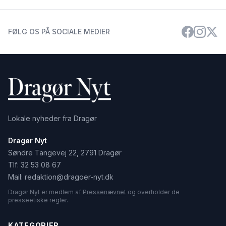
FØLG OS PÅ SOCIALE MEDIER
Lokale nyheder fra Dragør
Dragør Nyt
Søndre Tangevej 22, 2791 Dragør
Tlf:
32 53 08 67
Mail:
redaktion@dragoer-nyt.dk
Dragør Nyt er medlem af
Pressenævnet
og overholder de
presseetiske regler.
KATEGORIER