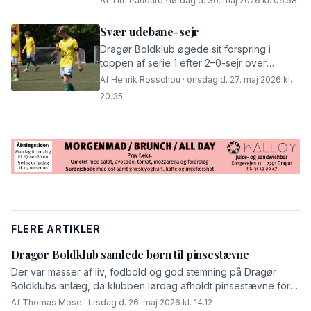
Af Tim Panduro · lørdag d. 30. maj 2026 kl. 06.58
Svær udebane-sejr
Dragør Boldklub øgede sit forspring i
toppen af serie 1 efter 2–0-sejr over
Nørrebro FF.
Af Henrik Rosschou · onsdag d. 27. maj 2026 kl.
20.35
FLERE ARTIKLER
Dragør Boldklub samlede børn til pinsestævne
Der var masser af liv, fodbold og god stemning på Dragør
Boldklubs anlæg, da klubben lørdag afholdt pinsestævne for
piger og drenge fra U5 til U12. Dagen begyndte med fælles
Af Thomas Mose · tirsdag d. 26. maj 2026 kl. 14.12