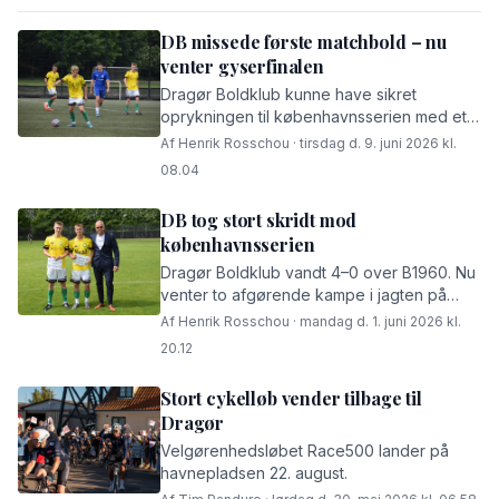
DB missede første matchbold – nu
venter gyserfinalen
Dragør Boldklub kunne have sikret
oprykningen til københavnsserien med et
point i Fælledparken, men kampen blev
Af Henrik Rosschou · tirsdag d. 9. juni 2026 kl.
tabt 3–2 til Viktoria. Nu skal oprykningen
08.04
afgøres i topbraget mod CBS Sport på
hjemmebane.
DB tog stort skridt mod
københavnsserien
Dragør Boldklub vandt 4–0 over B1960. Nu
venter to afgørende kampe i jagten på
oprykning.
Af Henrik Rosschou · mandag d. 1. juni 2026 kl.
20.12
Stort cykelløb vender tilbage til
Dragør
Velgørenhedsløbet Race500 lander på
havnepladsen 22. august.