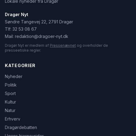
Lokale nyheder fra Dragør
Dragør Nyt
Søndre Tangevej 22, 2791 Dragør
Tlf:
32 53 08 67
Mail:
redaktion@dragoer-nyt.dk
Dragør Nyt er medlem af
Pressenævnet
og overholder de
presseetiske regler.
KATEGORIER
Nyheder
Politik
Sport
Kultur
Natur
Erhverv
Dragørdebatten
Ugens hjernevrider