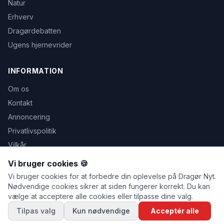
Natur
Erhverv
Dragørdebatten
Ugens hjernevrider
INFORMATION
Om os
Kontakt
Annoncering
Privatlivspolitik
Vilkår
Avis udeblevet
Vi bruger cookies 🍪
Vi bruger cookies for at forbedre din oplevelse på Dragør Nyt.
Nødvendige cookies sikrer at siden fungerer korrekt. Du kan
vælge at acceptere alle cookies eller tilpasse dine valg.
© 2026 Dragør Nyt. Alle rettigheder forbeholdes.
Tilpas valg
Kun nødvendige
Acceptér alle