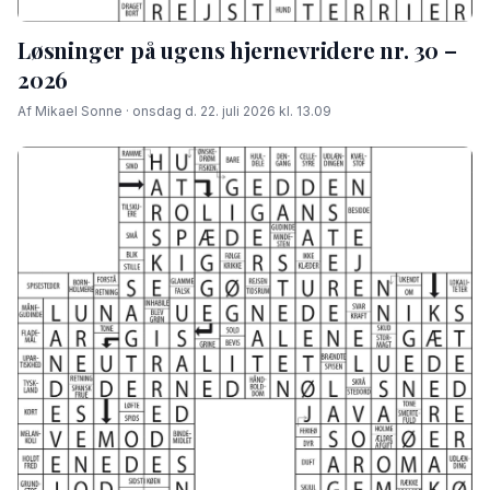
Løsninger på ugens hjernevridere nr. 30 –
2026
Af Mikael Sonne · onsdag d. 22. juli 2026 kl. 13.09