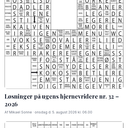
Løsninger på ugens hjernevridere nr. 32 –
2026
Af Mikael Sonne · onsdag d. 5. august 2026 kl. 06.00