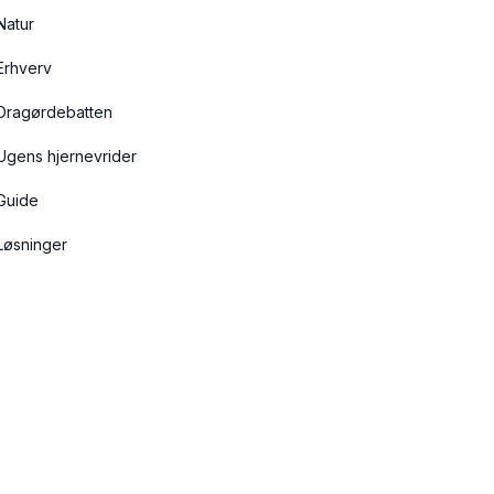
Natur
Erhverv
Dragørdebatten
Ugens hjernevrider
Guide
Løsninger