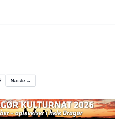
2
Næste →