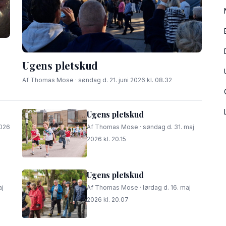
Ugens pletskud
Af Thomas Mose · søndag d. 21. juni 2026 kl. 08.32
Ugens pletskud
2026
Af Thomas Mose · søndag d. 31. maj
2026 kl. 20.15
Ugens pletskud
aj
Af Thomas Mose · lørdag d. 16. maj
2026 kl. 20.07