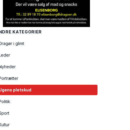
NDRE KATEGORIER
Dragør i glimt
Leder
Nyheder
Portrætter
Ugens pletskud
Politik
Sport
Kultur