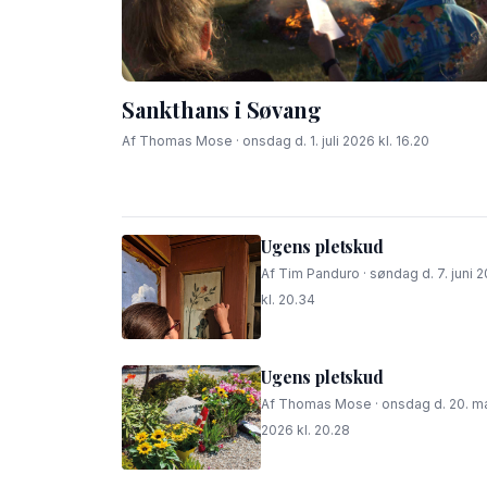
Sankthans i Søvang
Af Thomas Mose · onsdag d. 1. juli 2026 kl. 16.20
Ugens pletskud
Af Tim Panduro · søndag d. 7. juni 
kl. 20.34
Ugens pletskud
Af Thomas Mose · onsdag d. 20. m
2026 kl. 20.28