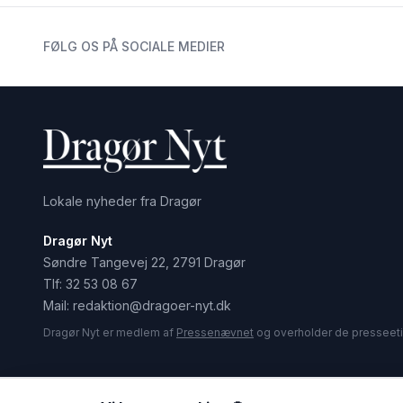
FØLG OS PÅ SOCIALE MEDIER
Lokale nyheder fra Dragør
Dragør Nyt
Søndre Tangevej 22, 2791 Dragør
Tlf:
32 53 08 67
Mail:
redaktion@dragoer-nyt.dk
Dragør Nyt er medlem af
Pressenævnet
og overholder de presseeti