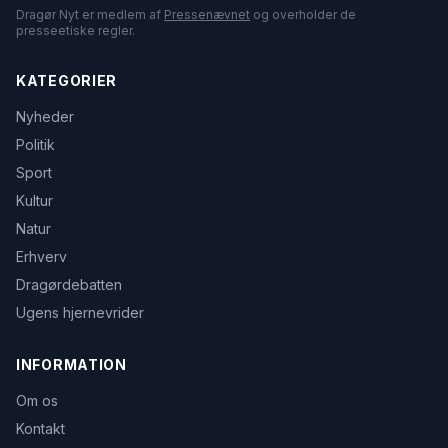
Dragør Nyt er medlem af
Pressenævnet
og overholder de
presseetiske regler.
KATEGORIER
Nyheder
Politik
Sport
Kultur
Natur
Erhverv
Dragørdebatten
Ugens hjernevrider
INFORMATION
Om os
Kontakt