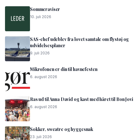
Sommeraviser
10. juli 2026
SAS-chef udeblev fra lovet samtale om flystøj og
udvidelsesplaner
9. juli 2026
Mikrofonen er din til havnefesten
6. august 2026
Ras ud til Anna David og kast med håret til Bon Jovi
6. august 2026
Sokker, sweatre og hyggesnak
23. juli 2026