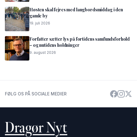
Høsten skal fejres med langbordsmiddag i den
gamle by
19. juli 2026
Forfatter sætter lys på fortidens samfundsforhold
– og nutidens holdninger
9. august 2026
FØLG OS PÅ SOCIALE MEDIER