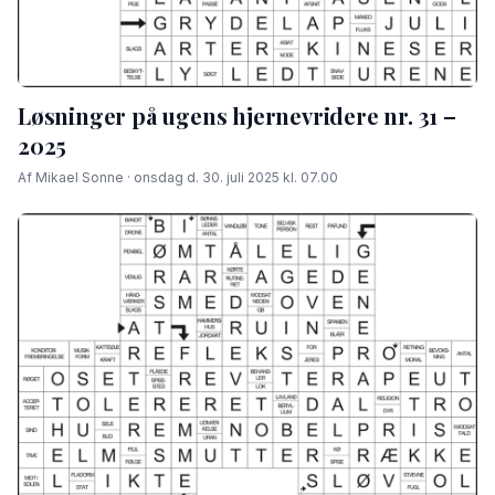
Løsninger på ugens hjernevridere nr. 31 –
2025
Af Mikael Sonne · onsdag d. 30. juli 2025 kl. 07.00