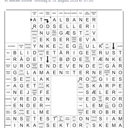
Af Mikael Sonne · onsdag d. 13. august 2025 kl. 07.00