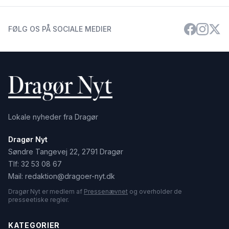
FØLG OS PÅ SOCIALE MEDIER
Lokale nyheder fra Dragør
Dragør Nyt
Søndre Tangevej 22, 2791 Dragør
Tlf:
32 53 08 67
Mail:
redaktion@dragoer-nyt.dk
Dragør Nyt er medlem af
Pressenævnet
og overholder de
presseetiske regler.
KATEGORIER