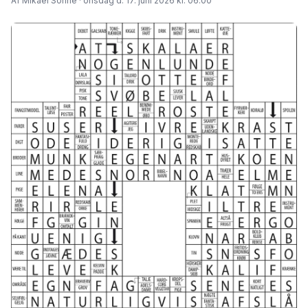
Af Mikael Sonne · onsdag d. 17. juni 2026 kl. 06.00