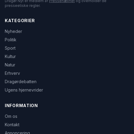
Dragør Nyt er medlem af
Pressenævnet
og overholder de
presseetiske regler.
KATEGORIER
Nyheder
Politik
Sport
Kultur
Natur
Erhverv
Dragørdebatten
Ugens hjernevrider
INFORMATION
Om os
Kontakt
Annoncering