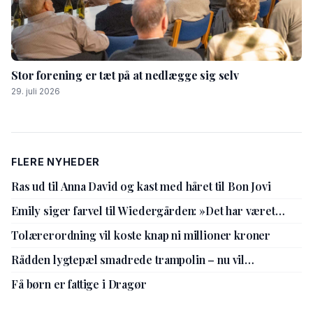
Stor forening er tæt på at nedlægge sig selv
29. juli 2026
FLERE NYHEDER
Ras ud til Anna David og kast med håret til Bon Jovi
Emily siger farvel til Wiedergården: »Det har været
livsbekræftende«
Tolærerordning vil koste knap ni millioner kroner
Rådden lygtepæl smadrede trampolin – nu vil
kommunen gå sine procedurer efter
Få børn er fattige i Dragør