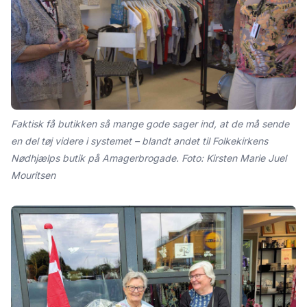
Faktisk få butikken så mange gode sager ind, at de må sende
en del tøj videre i systemet – blandt andet til Folkekirkens
Nødhjælps butik på Amagerbrogade. Foto: Kirsten Marie Juel
Mouritsen