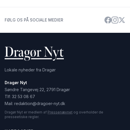
FØLG OS PÅ SOCIALE MEDIER
Lokale nyheder fra Dragør
Dragør Nyt
Søndre Tangevej 22, 2791 Dragør
Tlf:
32 53 08 67
Mail:
redaktion@dragoer-nyt.dk
Dragør Nyt er medlem af
Pressenævnet
og overholder de
presseetiske regler.