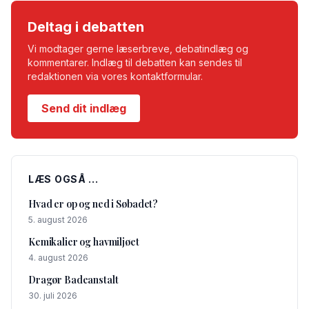
Deltag i debatten
Vi modtager gerne læserbreve, debatindlæg og
kommentarer. Indlæg til debatten kan sendes til
redaktionen via vores kontaktformular.
Send dit indlæg
LÆS OGSÅ ...
Hvad er op og ned i Søbadet?
5. august 2026
Kemikalier og havmiljøet
4. august 2026
Dragør Badeanstalt
30. juli 2026