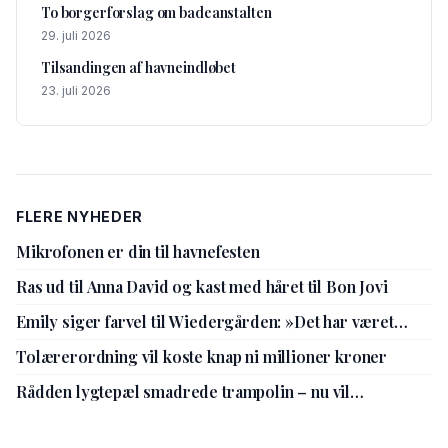
To borgerforslag om badeanstalten
29. juli 2026
Tilsandingen af havneindløbet
23. juli 2026
FLERE NYHEDER
Mikrofonen er din til havnefesten
Ras ud til Anna David og kast med håret til Bon Jovi
Emily siger farvel til Wiedergården: »Det har været
livsbekræftende«
Tolærerordning vil koste knap ni millioner kroner
Rådden lygtepæl smadrede trampolin – nu vil
kommunen gå sine procedurer efter