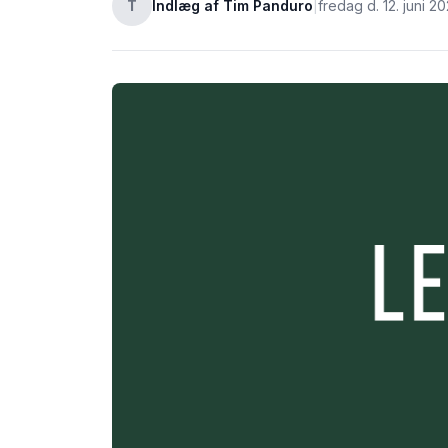
T
Indlæg af Tim Panduro
|
fredag d. 12. juni 20