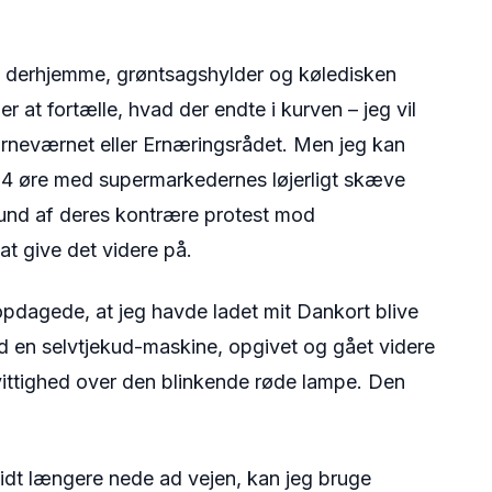
 derhjemme, grøntsagshylder og køledisken
er at fortælle, hvad der endte i kurven – jeg vil
rneværnet eller Ernæringsrådet. Men jeg kan
 14 øre med supermarkedernes løjerligt skæve
rund af deres kontrære protest mod
t give det videre på.
 opdagede, at jeg havde ladet mit Dankort blive
 en selvtjekud-maskine, opgivet og gået videre
mvittighed over den blinkende røde lampe. Den
 lidt længere nede ad vejen, kan jeg bruge