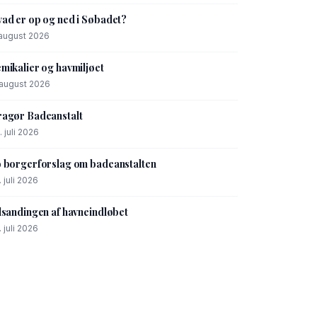
ad er op og ned i Søbadet?
 august 2026
mikalier og havmiljøet
 august 2026
agør Badeanstalt
. juli 2026
 borgerforslag om badeanstalten
. juli 2026
lsandingen af havneindløbet
. juli 2026