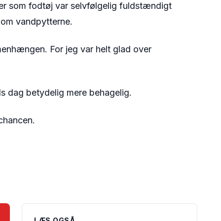
r som fodtøj var selvfølgelig fuldstændigt
t om vandpytterne.
menhængen. For jeg var helt glad over
æls dag betydelig mere behagelig.
 chancen.
LÆS OGSÅ ...