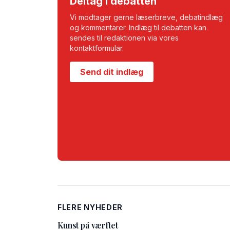
Deltag i debatten
Vi modtager gerne læserbreve, debatindlæg
og kommentarer. Indlæg til debatten kan
sendes til redaktionen via vores
kontaktformular.
Send dit indlæg
FLERE NYHEDER
Kunst på værftet