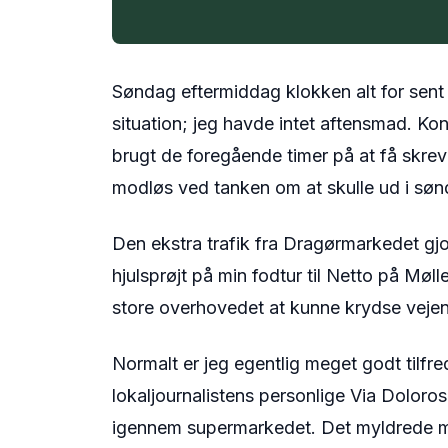
Søndag eftermiddag klokken alt for sent k
situation; jeg havde intet aftensmad. Kon
brugt de foregående timer på at få skrev
modløs ved tanken om at skulle ud i sønd
Den ekstra trafik fra Dragørmarkedet gjor
hjulsprøjt på min fodtur til Netto på Møll
store overhovedet at kunne krydse vejen
Normalt er jeg egentlig meget godt tilf
lokaljournalistens personlige Via Doloros
igennem supermarkedet. Det myldrede me