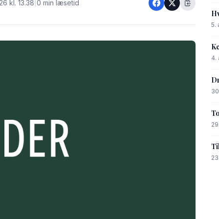
26 kl. 13.38
|
0 min læsetid
Hv
5.
Ke
4.
Dr
30
To
29
Ti
23