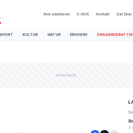
Avis udeblevet
E-AVIS
Kontakt
Det Sker
SPORT
KULTUR
NATUR
ERHVERV
DRAGØRDEBATTE
L
Se
Br
7.