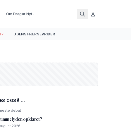
Om Dragør Nyt
N
UGENS HJERNEVRIDER
ÆS OGSÅ ...
neste debat
ummelyden opklaret?
 august 2026