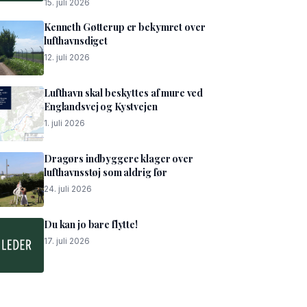
15. juli 2026
Kenneth Gøtterup er bekymret over
lufthavnsdiget
12. juli 2026
Lufthavn skal beskyttes af mure ved
Englandsvej og Kystvejen
1. juli 2026
Dragørs indbyggere klager over
lufthavnsstøj som aldrig før
24. juli 2026
Du kan jo bare flytte!
17. juli 2026