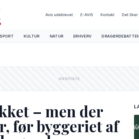
Avis udeblevet
E-AVIS
Kontakt
Det Sker
SPORT
KULTUR
NATUR
ERHVERV
DRAGØRDEBATTE
ukket – men der
L
r, før byggeriet af