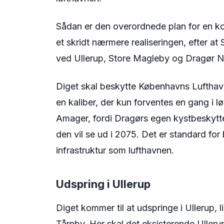
Sådan er den overordnede plan for en ko
et skridt nærmere realiseringen, efter at 
ved Ullerup, Store Magleby og Dragør N
Diget skal beskytte Københavns Lufth
en kaliber, der kun forventes en gang i l
Amager, fordi Dragørs egen kystbeskytt
den vil se ud i 2075. Det er standard for 
infrastruktur som lufthavnen.
Udspring i Ullerup
Diget kommer til at udspringe i Ullerup,
Tårnby. Her skal det eksisterende Ulleru