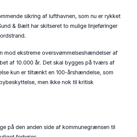
mmende sikring af lufthavnen, som nu er rykket
Sund & Bælt har skitseret to mulige linjeføringer
ordstrand.
avn mod ekstreme oversvømmelseshændelser af
øbet af 10.000 år. Det skal bygges på tværs af
else kun er tiltænkt en 100-årshændelse, som
bybeskyttelse, men ikke nok til kritisk
 lige på den anden side af kommunegrænsen til
pdiget forhøjes.