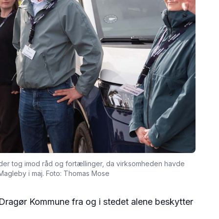
, der tog imod råd og fortællinger, da virksomheden havde
e Magleby i maj. Foto: Thomas Mose
Dragør Kommune fra og i stedet alene beskytter