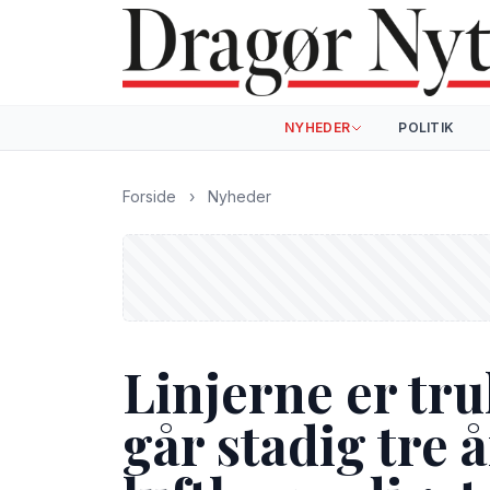
NYHEDER
POLITIK
Forside
›
Nyheder
Linjerne er tr
går stadig tre å