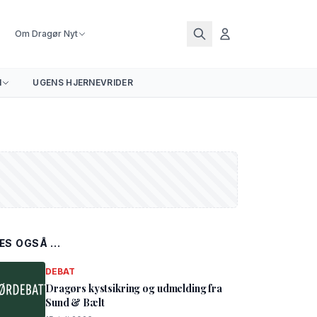
Om Dragør Nyt
N
UGENS HJERNEVRIDER
ÆS OGSÅ ...
DEBAT
Dragørs kystsikring og udmelding fra
Sund & Bælt