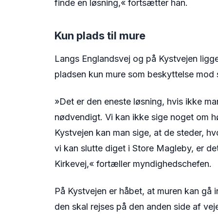
finde en løsning,« fortsætter han.
Kun plads til mure
Langs Englandsvej og på Kystvejen ligger
pladsen kun mure som beskyttelse mod 
»Det er den eneste løsning, hvis ikke m
nødvendigt. Vi kan ikke sige noget om 
Kystvejen kan man sige, at de steder, hvo
vi kan slutte diget i Store Magleby, er de
Kirkevej,« fortæller myndighedschefen.
På Kystvejen er håbet, at muren kan gå in
den skal rejses på den anden side af vej