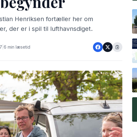
 begynder
tian Henriksen fortæller her om
, der er i spil til lufthavnsdiget.
27
|
6 min læsetid