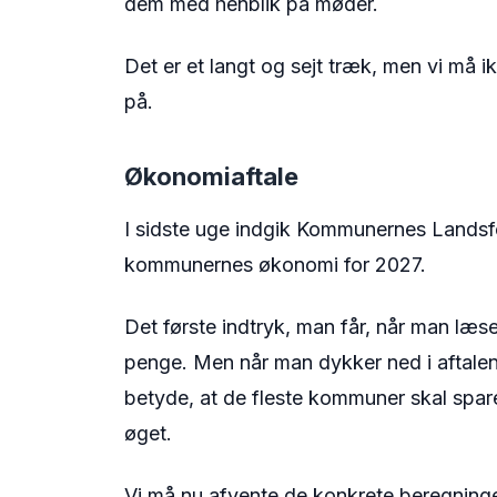
dem med henblik på møder.
Det er et langt og sejt træk, men vi må i
på.
Økonomiaftale
I sidste uge indgik Kommunernes Landsf
kommunernes økonomi for 2027.
Det første indtryk, man får, når man læs
penge. Men når man dykker ned i aftalen, 
betyde, at de fleste kommuner skal spar
øget.
Vi må nu afvente de konkrete beregninger