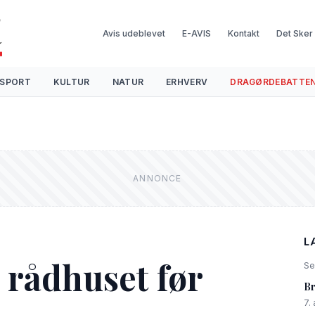
Avis udeblevet
E-AVIS
Kontakt
Det Sker
SPORT
KULTUR
NATUR
ERHVERV
DRAGØRDEBATTE
L
 rådhuset før
Se
Br
7.