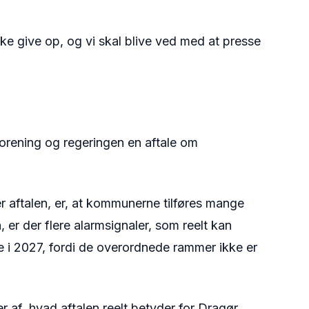
kke give op, og vi skal blive ved med at presse
orening og regeringen en aftale om
er aftalen, er, at kommunerne tilføres mange
er der flere alarmsignaler, som reelt kan
e i 2027, fordi de overordnede rammer ikke er
 af, hvad aftalen reelt betyder for Dragør