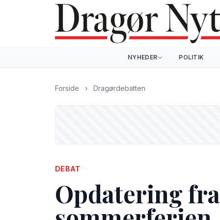
NYHEDER
POLITIK
Forside
›
Dragørdebatten
DEBAT
Opdatering fra
sommerferien