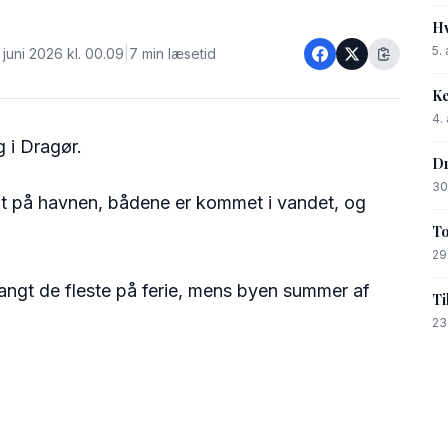
Hv
5.
juni 2026 kl. 00.09
|
7 min læsetid
Ke
4.
 i Dragør.
Dr
30
dt på havnen, bådene er kommet i vandet, og
To
29
r langt de fleste på ferie, mens byen summer af
Ti
23