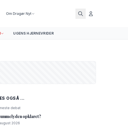
Om Dragør Nyt
N
UGENS HJERNEVRIDER
ÆS OGSÅ ...
neste debat
ummelyden opklaret?
 august 2026