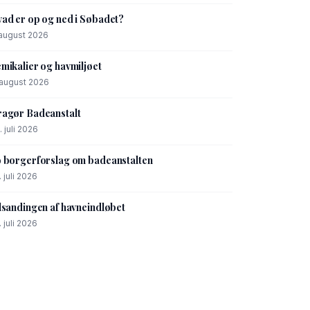
ad er op og ned i Søbadet?
 august 2026
mikalier og havmiljøet
 august 2026
agør Badeanstalt
. juli 2026
 borgerforslag om badeanstalten
. juli 2026
lsandingen af havneindløbet
. juli 2026