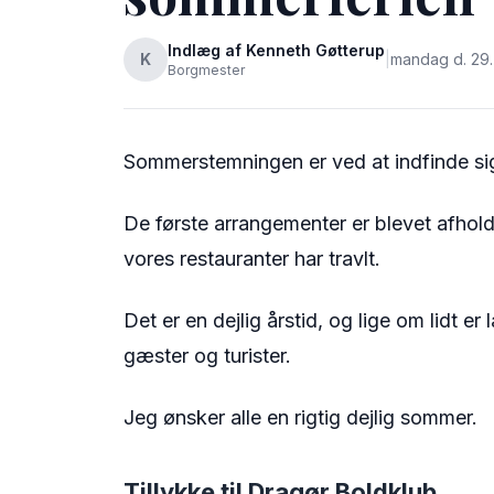
Indlæg af Kenneth Gøtterup
K
|
mandag d. 29. 
Borgmester
Sommerstemningen er ved at indfinde sig
De første arrangementer er blevet afhol
vores restauranter har travlt.
Det er en dejlig årstid, og lige om lidt e
gæster og turister.
Jeg ønsker alle en rigtig dejlig sommer.
Tillykke til Dragør Boldklub