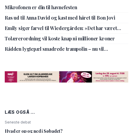
Mikrofonen er din til havnefesten
Ras ud til Anna David og kast med håret til Bon Jovi
Emily siger farvel til Wiedergården: »Det har været
livsbekræftende«
Tolærerordning vil koste knap ni millioner kroner
Rådden lygtepæl smadrede trampolin – nu vil
kommunen gå sine procedurer efter
LÆS OGSÅ ...
Seneste debat
Hvad er op og ned i Søbadet?