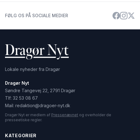
FØLG OS PÅ SOCIALE MEDIER
Lokale nyheder fra Dragør
Dragør Nyt
Søndre Tangevej 22, 2791 Dragør
Tlf:
32 53 08 67
Mail:
redaktion@dragoer-nyt.dk
Dragør Nyt er medlem af
Pressenævnet
og overholder de
presseetiske regler.
KATEGORIER