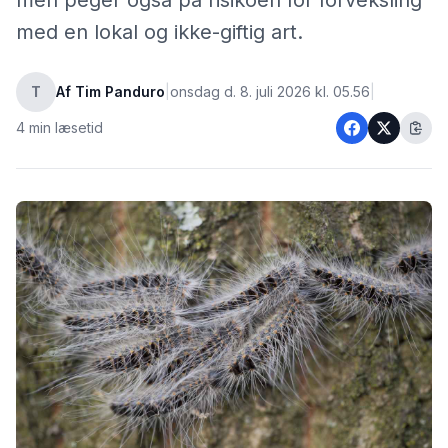
men peger også på risikoen for forveksling
med en lokal og ikke-giftig art.
T
Af Tim Panduro
|
onsdag d. 8. juli 2026 kl. 05.56
|
4 min læsetid