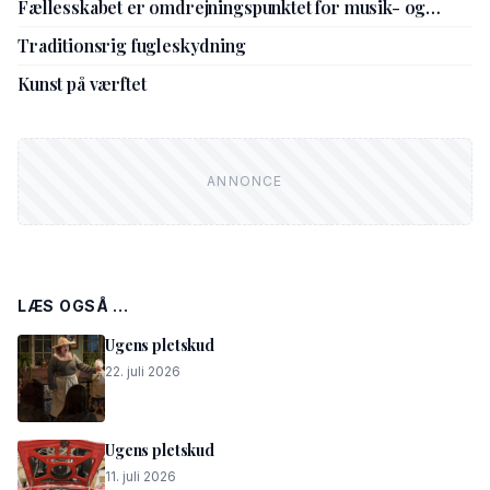
Fællesskabet er omdrejningspunktet for musik- og
kulturskolens nye leder
Traditionsrig fugleskydning
Kunst på værftet
LÆS OGSÅ ...
Ugens pletskud
22. juli 2026
Ugens pletskud
11. juli 2026