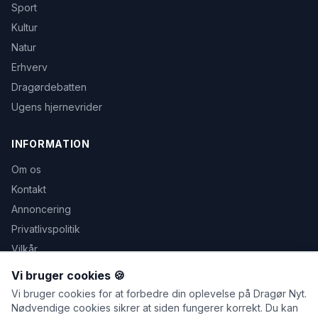
Sport
Kultur
Natur
Erhverv
Dragørdebatten
Ugens hjernevrider
INFORMATION
Om os
Kontakt
Annoncering
Privatlivspolitik
Vilkår
Avis udeblevet
Vi bruger cookies 🍪
Vi bruger cookies for at forbedre din oplevelse på Dragør Nyt.
Nødvendige cookies sikrer at siden fungerer korrekt. Du kan