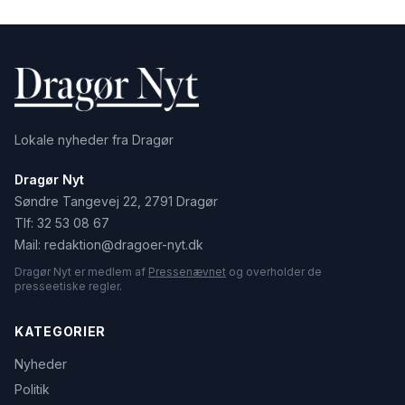
Lokale nyheder fra Dragør
Dragør Nyt
Søndre Tangevej 22, 2791 Dragør
Tlf:
32 53 08 67
Mail:
redaktion@dragoer-nyt.dk
Dragør Nyt er medlem af
Pressenævnet
og overholder de
presseetiske regler.
KATEGORIER
Nyheder
Politik