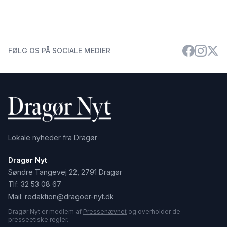
FØLG OS PÅ SOCIALE MEDIER
Lokale nyheder fra Dragør
Dragør Nyt
Søndre Tangevej 22, 2791 Dragør
Tlf:
32 53 08 67
Mail:
redaktion@dragoer-nyt.dk
Dragør Nyt er medlem af
Pressenævnet
og overholder de
presseetiske regler.