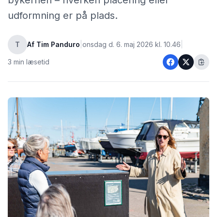
bykernen – hverken placering eller
udformning er på plads.
T
Af Tim Panduro
|
onsdag d. 6. maj 2026 kl. 10.46
|
3 min læsetid