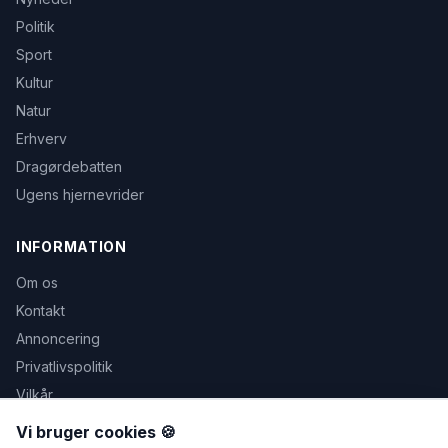
Politik
Sport
Kultur
Natur
Erhverv
Dragørdebatten
Ugens hjernevrider
INFORMATION
Om os
Kontakt
Annoncering
Privatlivspolitik
Vilkår
Avis udeblevet
Vi bruger cookies 🍪