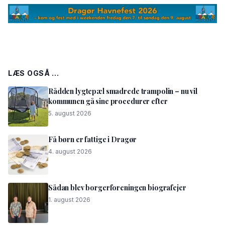
LÆS OGSÅ ...
Rådden lygtepæl smadrede trampolin – nu vil
kommunen gå sine procedurer efter
5. august 2026
Få børn er fattige i Dragør
4. august 2026
Sådan blev borgerforeningen biografejer
1. august 2026