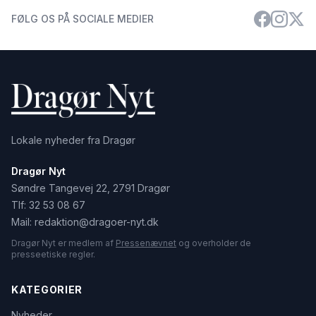
FØLG OS PÅ SOCIALE MEDIER
Lokale nyheder fra Dragør
Dragør Nyt
Søndre Tangevej 22, 2791 Dragør
Tlf:
32 53 08 67
Mail:
redaktion@dragoer-nyt.dk
Dragør Nyt er medlem af
Pressenævnet
og overholder de
presseetiske regler.
KATEGORIER
Nyheder