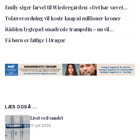
Emily siger farvel til Wiedergården: »Det har været
livsbekræftende«
Tolærerordning vil koste knap ni millioner kroner
Rådden lygtepæl smadrede trampolin – nu vil
kommunen gå sine procedurer efter
Få børn er fattige i Dragør
LÆS OGSÅ ...
Livet ved vandet
17. juli 2026