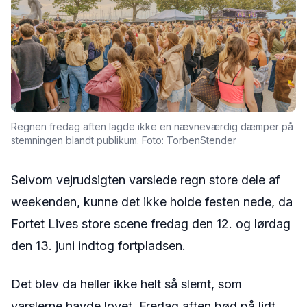
Regnen fredag aften lagde ikke en nævneværdig dæmper på
stemningen blandt publikum. Foto: TorbenStender
Selvom vejrudsigten varslede regn store dele af
weekenden, kunne det ikke holde festen nede, da
Fortet Lives store scene fredag den 12. og lørdag
den 13. juni indtog fortpladsen.
Det blev da heller ikke helt så slemt, som
varslerne havde lovet. Fredag aften bød på lidt