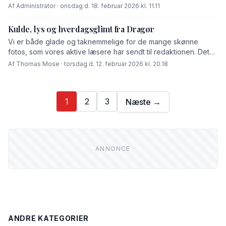
Af Administrator · onsdag d. 18. februar 2026 kl. 11.11
Kulde, lys og hverdagsglimt fra Dragør
Vi er både glade og taknemmelige for de mange skønne
fotos, som vores aktive læsere har sendt til redaktionen. Det
er en fornøjelse at se Dragør gennem jeres linser, og […]
Af Thomas Mose · torsdag d. 12. februar 2026 kl. 20.18
1
2
3
Næste →
ANDRE KATEGORIER