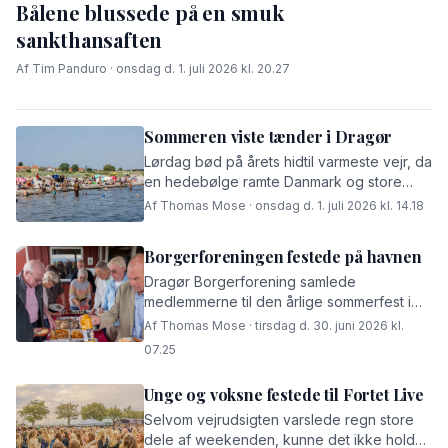
Bålene blussede på en smuk
sankthansaften
Af Tim Panduro · onsdag d. 1. juli 2026 kl. 20.27
Sommeren viste tænder i Dragør
Lørdag bød på årets hidtil varmeste vejr, da
en hedebølge ramte Danmark og store
dele af Europa.
Af Thomas Mose · onsdag d. 1. juli 2026 kl. 14.18
Borgerforeningen festede på havnen
Dragør Borgerforening samlede
medlemmerne til den årlige sommerfest i
Dragør Bådelaug med grillmad, quiz og
Af Thomas Mose · tirsdag d. 30. juni 2026 kl.
socialt samvær.
07.25
Unge og voksne festede til Fortet Live
Selvom vejrudsigten varslede regn store
dele af weekenden, kunne det ikke holde