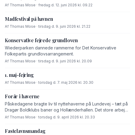
Af Thomas Mose · fredag d. 12. juni 2026 kl. 09.22
Madfestival på havnen
Af Thomas Mose · tirsdag d. 9. juni 2026 kl. 21.22
Konservative fejrede grundloven
Wiederparken dannede rammerne for Det Konservative
Folkepartis grundlovsarrangement.
Af Thomas Mose · tirsdag d. 9. juni 2026 kl. 20.09
1. maj-fejring
Af Thomas Mose · torsdag d. 7. maj 2026 kl. 20.30
Forår i haverne
Påskedagene bragte liv til nyttehaverne på Lundevej – tæt på
Dragør Boldklubs baner og Hollænderhallen. Det store arbejde
med at rydde op og gøre klar til den kommende havesæson
Af Thomas Mose · torsdag d. 9. april 2026 kl. 20.33
er […]
Fastelavnsmandag