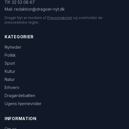
Tlf:
32 53 08 67
Mail:
redaktion@dragoer-nyt.dk
Dragør Nyt er medlem af
Pressenævnet
og overholder de
presseetiske regler.
KATEGORIER
Nyheder
Politik
Sport
Kultur
Natur
Erhverv
Dragørdebatten
Ugens hjernevrider
INFORMATION
Om os