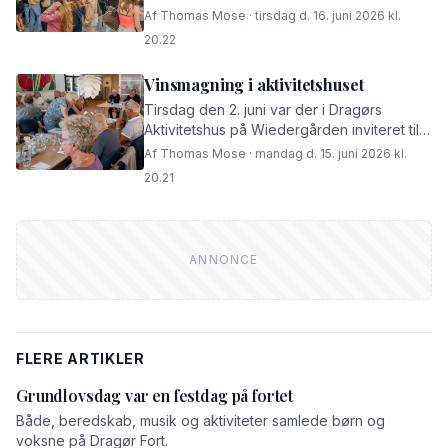
festen nede, da Fortet Lives store scene
Af Thomas Mose · tirsdag d. 16. juni 2026 kl.
fredag den 12. og lørdag den 13. juni indtog
20.22
fortpladsen. Det […]
Vinsmagning i aktivitetshuset
Tirsdag den 2. juni var der i Dragørs
Aktivitetshus på Wiedergården inviteret til
sommervinsmagning. Deltagerne fik
Af Thomas Mose · mandag d. 15. juni 2026 kl.
serveret vine, der blev præsenteret af
20.21
Meny samt en tapas-platte.
FLERE ARTIKLER
Grundlovsdag var en festdag på fortet
Både, beredskab, musik og aktiviteter samlede børn og
voksne på Dragør Fort.