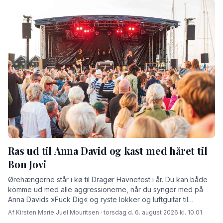
Ras ud til Anna David og kast med håret til
Bon Jovi
Ørehængerne står i kø til Dragør Havnefest i år. Du kan både
komme ud med alle aggressionerne, når du synger med på
Anna Davids »Fuck Dig« og ryste lokker og luftguitar til
Bonjovi, danse med Wafande eller drømme dig tilbage med
Af Kirsten Marie Juel Mouritsen · torsdag d. 6. august 2026 kl. 10.01
Bryan Adams Summer of 69.