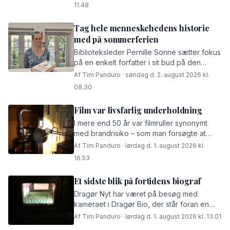
11.48
Tag hele menneskehedens historie
med på sommerferien
Biblioteksleder Pernille Sonne sætter fokus
på en enkelt forfatter i sit bud på den
bedste sommerlæsning.
Af Tim Panduro · søndag d. 2. august 2026 kl.
08.30
Film var livsfarlig underholdning
I mere end 50 år var filmruller synonymt
med brandrisiko – som man forsøgte at
imødegå i alverdens biografer. Også i
Af Tim Panduro · lørdag d. 1. august 2026 kl.
Dragør, hvor operatørrummet stadig bærer
16.53
præg af det
Et sidste blik på fortidens biograf
Dragør Nyt har været på besøg med
kameraet i Dragør Bio, der står foran en
ombygning – kom med indenfor her.
Af Tim Panduro · lørdag d. 1. august 2026 kl. 13.01