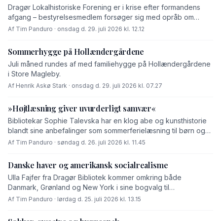
Drag­ør Lokalhistoriske Forening er i krise efter formandens
afgang – bestyrelsesmedlem forsøger sig med opråb om
hjælp udefra.
Af Tim Panduro · onsdag d. 29. juli 2026 kl. 12.12
Sommerhygge på Hollændergårdene
Juli måned rundes af med familiehygge på Hollændergårdene
i Store Magleby.
Af Henrik Askø Stark · onsdag d. 29. juli 2026 kl. 07.27
»Højtlæsning giver uvurderligt samvær«
Bibliotekar Sophie Talevska har en klog abe og kunsthistorie
blandt sine anbefalinger som sommerferielæsning til børn og
deres voksne – og hun taler varm for højtlæsning som en
Af Tim Panduro · søndag d. 26. juli 2026 kl. 11.45
fælles aktivitet.
Danske haver og amerikansk socialrealisme
Ulla Fajfer fra Dragør Bibliotek kommer omkring både
Danmark, Grønland og New York i sine bogvalg til
sommerferien.
Af Tim Panduro · lørdag d. 25. juli 2026 kl. 13.15