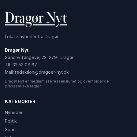
Lokale nyheder fra Dragør
Dragør Nyt
Søndre Tangevej 22, 2791 Dragør
Tlf:
32 53 08 67
Mail:
redaktion@dragoer-nyt.dk
Dragør Nyt er medlem af
Pressenævnet
og overholder de
presseetiske regler.
KATEGORIER
Nyheder
Politik
Sport