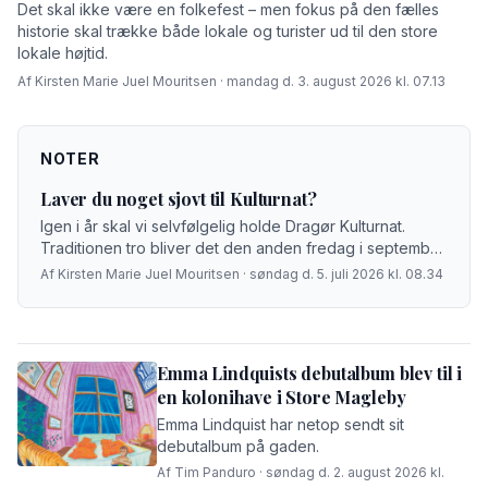
Det skal ikke være en folkefest – men fokus på den fælles
historie skal trække både lokale og turister ud til den store
lokale højtid.
Af Kirsten Marie Juel Mouritsen · mandag d. 3. august 2026 kl. 07.13
NOTER
Laver du noget sjovt til Kulturnat?
Igen i år skal vi selvfølgelig holde Dragør Kulturnat.
Traditionen tro bliver det den anden fredag i september
– 11. september for at være helt præcis.
Af Kirsten Marie Juel Mouritsen · søndag d. 5. juli 2026 kl. 08.34
Emma Lindquists debutalbum blev til i
en kolonihave i Store Magleby
Emma Lindquist har netop sendt sit
debutalbum på gaden.
Af Tim Panduro · søndag d. 2. august 2026 kl.