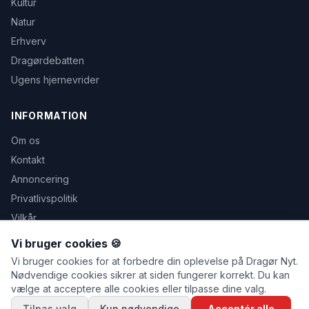
Kultur
Natur
Erhverv
Dragørdebatten
Ugens hjernevrider
INFORMATION
Om os
Kontakt
Annoncering
Privatlivspolitik
Vilkår
Avis udeblevet
Vi bruger cookies 🍪
Vi bruger cookies for at forbedre din oplevelse på Dragør Nyt.
Nødvendige cookies sikrer at siden fungerer korrekt. Du kan
vælge at acceptere alle cookies eller tilpasse dine valg.
© 2026 Dragør Nyt. Alle rettigheder forbeholdes.
Tilpas valg
Kun nødvendige
Acceptér alle