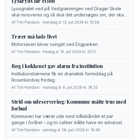
Lyskryds får et løft
Lyssignalet ved på Vestgrønningen ved Dragør Skole
skal renoveres og så skal det undersøges om, der skal
etableres et nyt lyssignal ved Strandgade.
Af Tim Panduro · mandag d. 13. juli 2026 kl. 10.59
Træer må lade livet
Motorsaven bliver svinget ved Engparken.
Af Tim Panduro · fredag d. 10. juli 2026 kl. 20.11
Røg i køkkenet gav alarm fra institution
Institutionsbørnene fik en dramatisk formiddag på
Rosenlundvej fredag.
Af Tim Panduro · mandag d. 6. juli 2026 kl. 18.32
Strid om udeservering: Kommune måtte true med
forbud
Kommunen har været ude med målebåndet et par
gange i foråret – og to cafeer måtte have en advarsel.
Af Tim Panduro · søndag d. 28. juni 2026 kl. 19.45