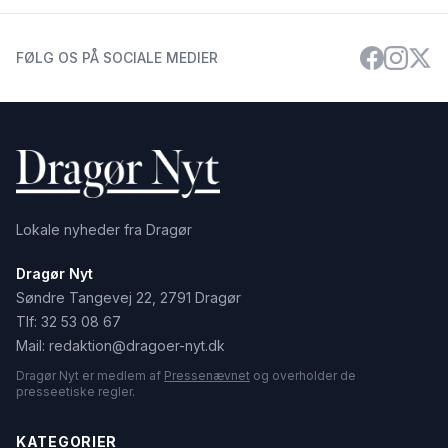
FØLG OS PÅ SOCIALE MEDIER
Lokale nyheder fra Dragør
Dragør Nyt
Søndre Tangevej 22, 2791 Dragør
Tlf:
32 53 08 67
Mail:
redaktion@dragoer-nyt.dk
Dragør Nyt er medlem af
Pressenævnet
og overholder de
presseetiske regler.
KATEGORIER