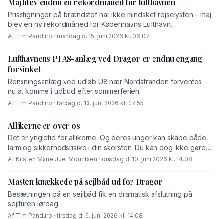
Maj blev endnu en rekordmåned for lufthavnen
Prisstigninger på brændstof har ikke mindsket rejselysten – maj
blev en ny rekordmåned for Københavns Lufthavn.
Af Tim Panduro · mandag d. 15. juni 2026 kl. 06.07
Lufthavnens PFAS-anlæg ved Dragør er endnu engang
forsinket
Rensningsanlæg ved udløb U8 nær Nordstranden forventes
nu at komme i udbud efter sommerferien.
Af Tim Panduro · lørdag d. 13. juni 2026 kl. 07.55
Allikerne er over os
Det er yngletid for allikerne. Og deres unger kan skabe både
larm og sikkerhedsrisiko i din skorsten. Du kan dog ikke gøre
noget ved det nu, fordi fuglene er fredet. Kun forebygge, så
Af Kirsten Marie Juel Mouritsen · onsdag d. 10. juni 2026 kl. 14.08
det samme ikke sker næste år.
Masten knækkede på sejlbåd ud for Dragør
Besætningen på en sejlbåd fik en dramatisk afslutning på
sejlturen lørdag.
Af Tim Panduro · tirsdag d. 9. juni 2026 kl. 14.08