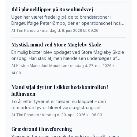
Ild i plæneklipper på Rosenlundsvej
Ugen har været fredelig på de to brandstationer i
Dragør. Ifølge Peter Ørnbo, der er operationschef hos
Hovedstadens Beredskab og områdeleder for
Af Tim Panduro · mandag d. 8. juni 2026 kl. 09.26
stationerne i Dragør og Store Magleby, har der […]
Mystisk mand ved Store Magleby Skole
En mulig blotter blev opdaget ved Store Magleby Skole
onsdag. Han stak af, men hændelsen undersøges af
politiet.
Af Kirsten Marie Juel Mouritsen · onsdag d. 27. maj 2026 kl.
14.08
Mand stjal dyrt ur i sikkerhedskontrollen i
lufthavnen
To år efter tyveriet er fælden nu klappet – den
formodede tyv er blevet varetægtsfængslet.
Af Tim Panduro · torsdag d. 30. april 2026 kl. 06.03
Græsbrand i haveforening
Sæsonen for græs- og naturbrande er så småt i gang.