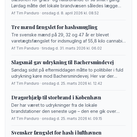
Lørdag måtte det lokale brandvæsen således lægge
vejen omkring Lille Engstien i haveforeningen
Af Tim Panduro · onsdag d. 8. april 2026 kl. 08.52
Søndergården på Sydstranden, hvor et stykke
bevoksning […]
Tre mænd fængslet for hashsmugling
Tre svenske mænd på 29, 32 og 47 år er blevet
varetægtsfængslet for indsmugling af 55,8 kilo cannabis.
Det oplyser Københavns Politi. De tre mænd blev
Af Tim Panduro · tirsdag d. 31. marts 2026 kl. 06.02
onsdag anholdt i Københavns […]
Slagsmål gav udrykning til Bachersmindevej
Søndag sidst på eftermiddagen måtte to politibiler i fuld
udrykning køre mod Bachersmindevej. Her var der
ifølge Københavns Politi blevet givet anmeldelse om et
Af Tim Panduro · onsdag d. 25. marts 2026 kl. 12.42
muligt slagsmål. De tilkaldte betjente fik […]
Dragørhjælp til storbrand i København
Der har været to udrykninger fra de lokale
brandstationer den seneste uge – den ene gik over
kommunegrænsen.
Af Tim Panduro · onsdag d. 25. marts 2026 kl. 09.15
Svensker fængslet for hash i lufthavnen