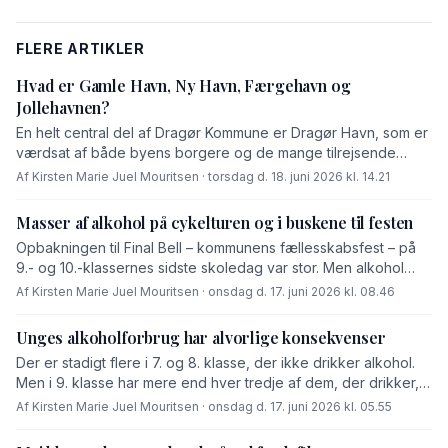
FLERE ARTIKLER
Hvad er Gamle Havn, Ny Havn, Færgehavn og
Jollehavnen?
En helt central del af Dragør Kommune er Dragør Havn, som er
værdsat af både byens borgere og de mange tilrejsende
turister. Men Dragør Havn er ikke bare Dragør Havn. […]
Af Kirsten Marie Juel Mouritsen · torsdag d. 18. juni 2026 kl. 14.21
Masser af alkohol på cykelturen og i buskene til festen
Opbakningen til Final Bell – kommunens fællesskabsfest – på
9.- og 10.-klassernes sidste skoledag var stor. Men alkohol
lader alligevel til at have spillet en massiv rolle hele dagen.
Af Kirsten Marie Juel Mouritsen · onsdag d. 17. juni 2026 kl. 08.46
Unges alkoholforbrug har alvorlige konsekvenser
Der er stadigt flere i 7. og 8. klasse, der ikke drikker alkohol.
Men i 9. klasse har mere end hver tredje af dem, der drikker,
drukket så meget, at de har oplevet hukommelsestab eller
Af Kirsten Marie Juel Mouritsen · onsdag d. 17. juni 2026 kl. 05.55
kontroltab, og en femtedel har gjort ting, de har fortrudt.