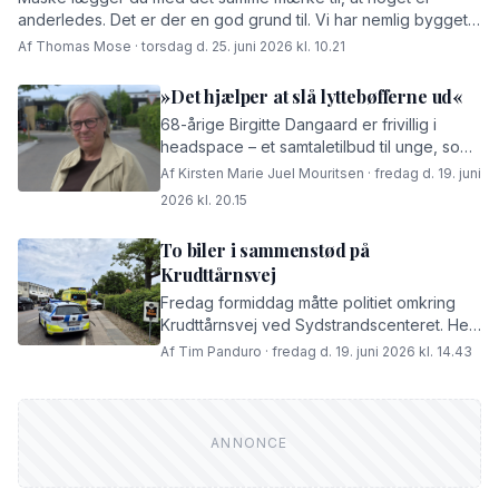
anderledes. Det er der en god grund til. Vi har nemlig bygget
hjemmesiden helt op fra bunden i et nyt system for at give dig
Af Thomas Mose · torsdag d. 25. juni 2026 kl. 10.21
en bedre og mere moderne brugeroplevelse.
»Det hjælper at slå lyttebøfferne ud«
68-årige Birgitte Dangaard er frivillig i
headspace – et samtaletilbud til unge, som
netop er åbnet i Dragør. Hun fortæller,
Af Kirsten Marie Juel Mouritsen · fredag d. 19. juni
hvordan hun ikke skal fikse nogen – men
2026 kl. 20.15
bare lytte. Det hjælper de unge, der bøvler
med alt fra kæresteproblemer til
To biler i sammenstød på
skolevægring. Og så udvikler det hende
Krudttårnsvej
som menneske.
Fredag formiddag måtte politiet omkring
Krudttårnsvej ved Sydstrandscenteret. Her
var to biler stødt sammen. Uheldet lukkede
Af Tim Panduro · fredag d. 19. juni 2026 kl. 14.43
den ene vejbane i et stykke tid, mens
politiet arbejdede på stedet. Anmeldelsen
kom […]