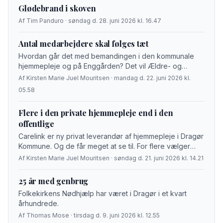
Glødebrand i skoven
Af Tim Panduro · søndag d. 28. juni 2026 kl. 16.47
Antal medarbejdere skal følges tæt
Hvordan går det med bemandingen i den kommunale
hjemmepleje og på Enggården? Det vil Ældre- og
Sundhedsudvalget fremover få en status over på hvert
Af Kirsten Marie Juel Mouritsen · mandag d. 22. juni 2026 kl.
møde.
05.58
Flere i den private hjemmepleje end i den
offentlige
Carelink er ny privat leverandør af hjemmepleje i Dragør
Kommune. Og de får meget at se til. For flere vælger
hjemmehjælp fra det private end det offentlige – i hvert
Af Kirsten Marie Juel Mouritsen · søndag d. 21. juni 2026 kl. 14.21
fald når det kommer til de nye helhedsforløb, som man
nu visiterer til som en del af ældrereformen.
25 år med genbrug
Folkekirkens Nødhjælp har været i Dragør i et kvart
århundrede.
Af Thomas Mose · tirsdag d. 9. juni 2026 kl. 12.55