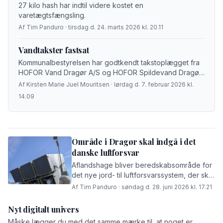
27 kilo hash har indtil videre kostet en
varetægtsfængsling.
Af Tim Panduro · tirsdag d. 24. marts 2026 kl. 20.11
Vandtakster fastsat
Kommunalbestyrelsen har godtkendt takstoplægget fra
HOFOR Vand Dragør A/S og HOFOR Spildevand Dragør
A/S. Dermed er taksterne for vand og spildevand i
Af Kirsten Marie Juel Mouritsen · lørdag d. 7. februar 2026 kl.
Dragør for 2026 nu fastsat I 2026 kommer […]
14.09
Område i Dragør skal indgå i det
danske luftforsvar
Aflandshage bliver beredskabsområde for
det nye jord- til luftforsvarssystem, der skal
forsvare Danmark mod fjender udefra.
Af Tim Panduro · søndag d. 28. juni 2026 kl. 17.21
Nyt digitalt univers
Måske lægger du med det samme mærke til, at noget er