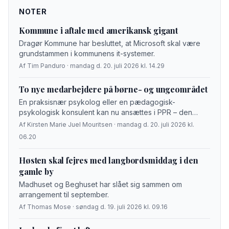
NOTER
Kommune i aftale med amerikansk gigant
Dragør Kommune har besluttet, at Microsoft skal være
grundstammen i kommunens it-systemer.
Af Tim Panduro · mandag d. 20. juli 2026 kl. 14.29
To nye medarbejdere på børne- og ungeområdet
En praksisnær psykolog eller en pædagogisk-
psykologisk konsulent kan nu ansættes i PPR – den
pædagogisk-psykologiske rådgivning i Dragør
Af Kirsten Marie Juel Mouritsen · mandag d. 20. juli 2026 kl.
Kommune. Kommunalbestyrelsen har nemlig endeligt
06.20
godkendt, at de ekstra midler, kommunen modtager fra
en statslig pulje til flere pædagogiske kompetencer tæt
Høsten skal fejres med langbordsmiddag i den
på eleverne, skal bruges på dette.
gamle by
Madhuset og Beghuset har slået sig sammen om
arrangement til september.
Af Thomas Mose · søndag d. 19. juli 2026 kl. 09.16