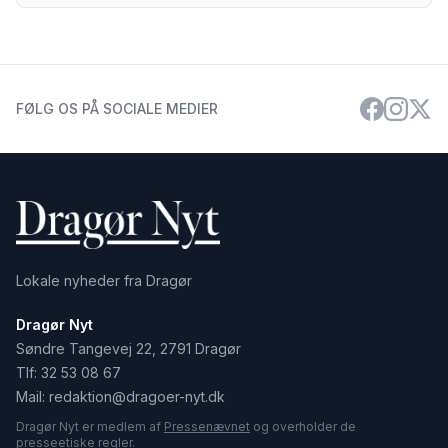
FØLG OS PÅ SOCIALE MEDIER
Lokale nyheder fra Dragør
Dragør Nyt
Søndre Tangevej 22, 2791 Dragør
Tlf:
32 53 08 67
Mail:
redaktion@dragoer-nyt.dk
Dragør Nyt er medlem af
Pressenævnet
og overholder de
presseetiske regler.