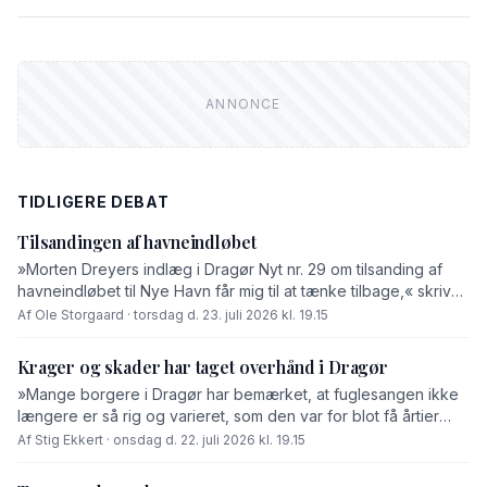
TIDLIGERE DEBAT
Tilsandingen af havneindløbet
»Morten Dreyers indlæg i Dragør Nyt nr. 29 om tilsanding af
havneindløbet til Nye Havn får mig til at tænke tilbage,« skriver
Ole Storgaard i dette debatindlæg.
Af Ole Storgaard · torsdag d. 23. juli 2026 kl. 19.15
Krager og skader har taget overhånd i Dragør
»Mange borgere i Dragør har bemærket, at fuglesangen ikke
længere er så rig og varieret, som den var for blot få årtier
siden. En væsentlig årsag er den markante øgning i bestanden
Af Stig Ekkert · onsdag d. 22. juli 2026 kl. 19.15
af krager og skader,« skriver Stig Ekkert i dette debatindlæg.