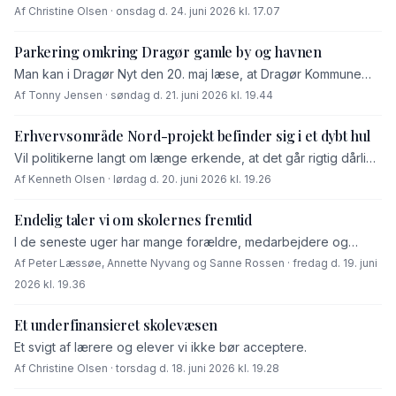
specialiserede tilbud, selvfølgelig skal have dem. Men det er
Af Christine Olsen · onsdag d. 24. juni 2026 kl. 17.07
ikke en løsning, at skolerne nu skal vise tilbageholdenhed
med genbesættelse af ledige stillinger, reduktion af
Parkering omkring Dragør gamle by og havnen
driftsudgifter og begrænsning af indkøb, for at disse elever
Man kan i Dragør Nyt den 20. maj læse, at Dragør Kommune
kan få det,« skriver Christine Olsen fra den lokale lærer­
agter at opsætte dynamiske lysende parkeringsskilte med
forenings kredsformand Amagerkredsen DLF kreds 13
Af Tonny Jensen · søndag d. 21. juni 2026 kl. 19.44
tilhørende overvågningskameraer (læs artiklen »Ny
parkeringsskiltning og bedre parkeringsforhold« her, red.). […]
Erhvervsområde Nord-projekt befinder sig i et dybt hul
Vil politikerne langt om længe erkende, at det går rigtig dårligt
med deres prestigeprojekt, som har været tyve år undervejs
Af Kenneth Olsen · lørdag d. 20. juni 2026 kl. 19.26
uden nogen egentlig konkretisering? Åbenbart ikke. I disse
dage søsætter […]
Endelig taler vi om skolernes fremtid
I de seneste uger har mange forældre, medarbejdere og
borgere fået øjnene op for, at kommunens skoler står over for
Af Peter Læssøe, Annette Nyvang og Sanne Rossen · fredag d. 19. juni
besparelser på 3,5 millioner kroner. Det er godt, at debatten
2026 kl. 19.36
[…]
Et underfinansieret skolevæsen
Et svigt af lærere og elever vi ikke bør acceptere.
Af Christine Olsen · torsdag d. 18. juni 2026 kl. 19.28