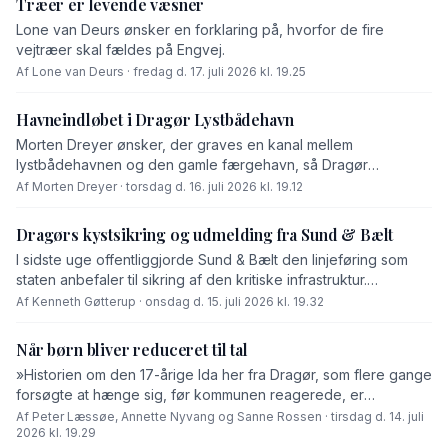
Træer er levende væsner
Lone van Deurs ønsker en forklaring på, hvorfor de fire
vejtræer skal fældes på Engvej.
Af Lone van Deurs · fredag d. 17. juli 2026 kl. 19.25
Havneindløbet i Dragør Lystbådehavn
Morten Dreyer ønsker, der graves en kanal mellem
lystbådehavnen og den gamle færgehavn, så Dragør
Kommune undgår, at skal fjerne sand fra havneindsejlingen til
Af Morten Dreyer · torsdag d. 16. juli 2026 kl. 19.12
lystbådehavnen. »Sætter han (borgmesteren) projektet i gang
øjeblikkelig, så vil jeg foreslå, at vi døber kanalen for
Dragørs kystsikring og udmelding fra Sund & Bælt
'Gøtterup Kanalen',« skriver Morten Dreyer i dette
I sidste uge offentliggjorde Sund & Bælt den linjeføring som
debatindlæg.
staten anbefaler til sikring af den kritiske infrastruktur.
Linjeføringen vil videreføre Ullerupdiget til den vestligste del
Af Kenneth Gøtterup · onsdag d. 15. juli 2026 kl. 19.32
af St. Magleby. Og samtidig vil hele Kastrup Halvø frem til
lufthavnsporten i Syd blive inddæmmet.
Når børn bliver reduceret til tal
»Historien om den 17-årige Ida her fra Dragør, som flere gange
forsøgte at hænge sig, før kommunen reagerede, er
hjerteskærende. Ingen kan læse den uden at blive berørt. Men
Af Peter Læssøe, Annette Nyvang og Sanne Rossen · tirsdag d. 14. juli
2026 kl. 19.29
sagen er også mere end en tragisk enkeltsag,« lyder det fra