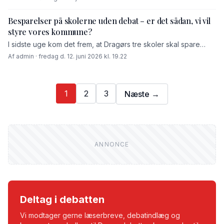
at forvaltningen skulle fremlægge en vurdering af Dragørs
økonomi set 10 år frem. Denne analyse […]
Besparelser på skolerne uden debat – er det sådan, vi vil
styre vores kommune?
I sidste uge kom det frem, at Dragørs tre skoler skal spare
meget. Nu viser det sig, at beløbet er historisk højt. 3,5
Af admin · fredag d. 12. juni 2026 kl. 19.22
millioner kroner. Så store besparelser har skolerne […]
1
2
3
Næste →
Deltag i debatten
Vi modtager gerne læserbreve, debatindlæg og