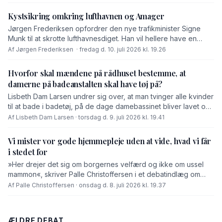
Liste T i dette debatindlæg.
Kystsikring omkring lufthavnen og Amager
Jørgen Frederiksen opfordrer den nye trafikminister Signe
Munk til at skrotte lufthavnesdiget. Han vil hellere have en
samlet løsning for hele Amager.
Af Jørgen Frederiksen · fredag d. 10. juli 2026 kl. 19.26
Hvorfor skal mændene på rådhuset bestemme, at
damerne på badeanstalten skal have tøj på?
Lisbeth Dam Larsen undrer sig over, at man tvinger alle kvinder
til at bade i badetøj, på de dage damebassinet bliver lavet om
til fællesbassin.
Af Lisbeth Dam Larsen · torsdag d. 9. juli 2026 kl. 19.41
Vi mister vor gode hjemmepleje uden at vide, hvad vi får
i stedet for
»Her drejer det sig om borgernes velfærd og ikke om ussel
mammon«, skriver Palle Christoffersen i et debatindlæg om
Dragør Kommunes leverandørskifte på hjemmeplejeområdet.
Af Palle Christoffersen · onsdag d. 8. juli 2026 kl. 19.37
Han kritiserer, at borgerne fik besked i e-Boks uden varsel og
uden at være blevet hørt om tryghed, kvalitet og service.
ÆLDRE DEBAT