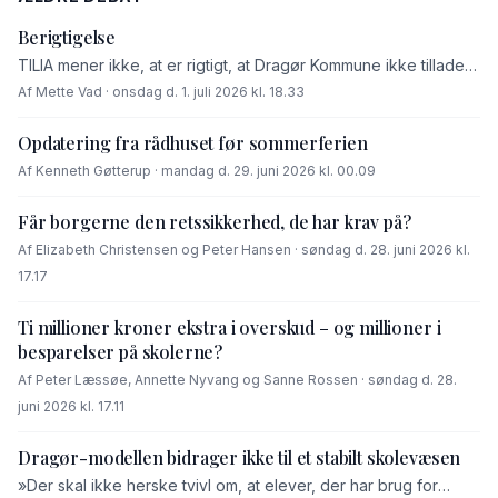
Berigtigelse
TILIA mener ikke, at er rigtigt, at Dragør Kommune ikke tillader
fremleje af grunden på Kirkevej. Læs her hvorfor ...
Af Mette Vad · onsdag d. 1. juli 2026 kl. 18.33
Opdatering fra rådhuset før sommerferien
Af Kenneth Gøtterup · mandag d. 29. juni 2026 kl. 00.09
Får borgerne den retssikkerhed, de har krav på?
Af Elizabeth Christensen og Peter Hansen · søndag d. 28. juni 2026 kl.
17.17
Ti millioner kroner ekstra i overskud – og millioner i
besparelser på skolerne?
Af Peter Læssøe, Annette Nyvang og Sanne Rossen · søndag d. 28.
juni 2026 kl. 17.11
Drag­ør-modellen bidrager ikke til et stabilt skolevæsen
»Der skal ikke herske tvivl om, at elever, der har brug for