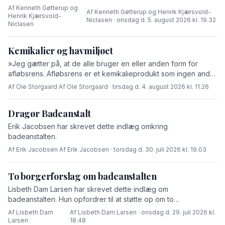
Henrik Kjærsvold-Niclasen.
Af Kenneth Gøtterup og
Af Kenneth Gøtterup og Henrik Kjærsvold-
Henrik Kjærsvold-
·
Niclasen · onsdag d. 5. august 2026 kl. 19.32
Niclasen
Kemikalier og havmiljøet
»Jeg gætter på, at de alle bruger en eller anden form for
afløbsrens. Afløbsrens er et kemikalieprodukt som ingen andre
end fabrikanten ved hvad består af,« skriver Ole Storgaard i
Af Ole Storgaard
·
Af Ole Storgaard · tirsdag d. 4. august 2026 kl. 11.26
dette debatindlæg om forurening.
Dragør Badeanstalt
Erik Jacobsen har skrevet dette indlæg omkring
badeanstalten.
Af Erik Jacobsen
·
Af Erik Jacobsen · torsdag d. 30. juli 2026 kl. 19.03
To borgerforslag om badeanstalten
Lisbeth Dam Larsen har skrevet dette indlæg om
badeanstalten. Hun opfordrer til at støtte op om to
borgerforslag.
Af Lisbeth Dam
Af Lisbeth Dam Larsen · onsdag d. 29. juli 2026 kl.
·
Larsen
18.48