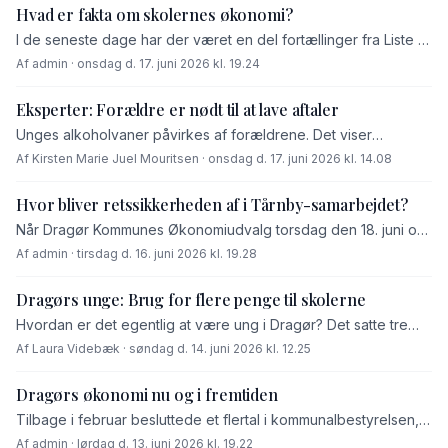
Hvad er fakta om skolernes økonomi?
I de seneste dage har der været en del fortællinger fra Liste T
om store besparelser på skolerne i Dragør – og om, at det kan
Af admin · onsdag d. 17. juni 2026 kl. 19.24
føre til mistrivsel hos […]
Eksperter: Forældre er nødt til at lave aftaler
Unges alkoholvaner påvirkes af forældrene. Det viser
forskningen, fortæller to forskellige eksperter, der opfordrer
Af Kirsten Marie Juel Mouritsen · onsdag d. 17. juni 2026 kl. 14.08
til, at forældre laver klare aftaler om alkohol med deres børn.
Kommunen kan bakke op med flere alkoholfrie alternativer.
Hvor bliver retssikkerheden af i Tårnby-samarbejdet?
Når Dragør Kommunes Økonomiudvalg torsdag den 18. juni og
kommunalbestyrelsen torsdag den 25. juni skal behandle et
Af admin · tirsdag d. 16. juni 2026 kl. 19.28
svar til Ankestyrelsens Tilsyn, lyder det måske som tør
administration. Men bag de […]
Dragørs unge: Brug for flere penge til skolerne
Hvordan er det egentlig at være ung i Dragør? Det satte tre
drenge i 6. klasse fra Dragør Skole ord på i et interview om
Af Laura Videbæk · søndag d. 14. juni 2026 kl. 12.25
Dragør og deres drømme for fremtiden.
Dragørs økonomi nu og i fremtiden
Tilbage i februar besluttede et flertal i kommunalbestyrelsen,
bestående af Konservative, Venstre, Socialdemokratiet og SF,
Af admin · lørdag d. 13. juni 2026 kl. 19.22